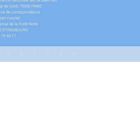
érence Nationale des Académies
ai de Conti 75006 PARIS
se de correspondance :
ean Hurstel
enue de la Forêt Noire
0 STRASBOURG
 79 93 11