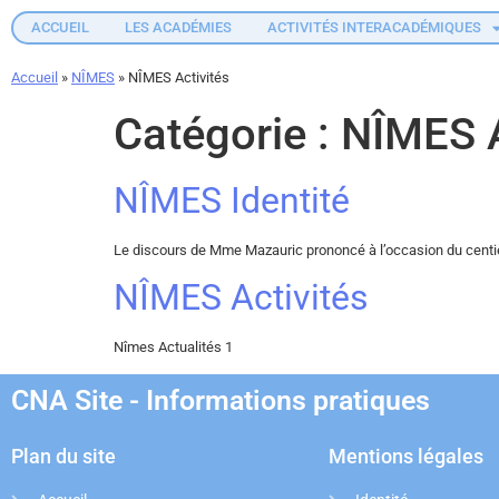
ACCUEIL
LES ACADÉMIES
ACTIVITÉS INTERACADÉMIQUES
Accueil
»
NÎMES
»
NÎMES Activités
Catégorie :
NÎMES A
NÎMES Identité
Le discours de Mme Mazauric prononcé à l’occasion du centième
NÎMES Activités
Nîmes Actualités 1
CNA Site - Informations pratiques
Plan du site
Mentions légales