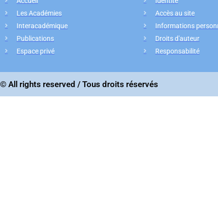
Accueil
Identité
Les Académies
Accès au site
Interacadémique
Informations personn
Publications
Droits d'auteur
Espace privé
Responsabilité
© All rights reserved / Tous droits réservés