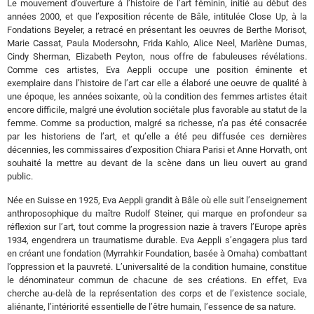
Le mouvement d’ouverture à l’histoire de l’art féminin, initié au début des
années 2000, et que l’exposition récente de Bâle, intitulée Close Up, à la
Fondations Beyeler, a retracé en présentant les oeuvres de Berthe Morisot,
Marie Cassat, Paula Modersohn, Frida Kahlo, Alice Neel, Marlène Dumas,
Cindy Sherman, Elizabeth Peyton, nous offre de fabuleuses révélations.
Comme ces artistes, Eva Aeppli occupe une position éminente et
exemplaire dans l’histoire de l’art car elle a élaboré une oeuvre de qualité à
une époque, les années soixante, où la condition des femmes artistes était
encore difficile, malgré une évolution sociétale plus favorable au statut de la
femme. Comme sa production, malgré sa richesse, n’a pas été consacrée
par les historiens de l’art, et qu’elle a été peu diffusée ces dernières
décennies, les commissaires d’exposition Chiara Parisi et Anne Horvath, ont
souhaité la mettre au devant de la scène dans un lieu ouvert au grand
public.
Née en Suisse en 1925, Eva Aeppli grandit à Bâle où elle suit l’enseignement
anthroposophique du maître Rudolf Steiner, qui marque en profondeur sa
réflexion sur l’art, tout comme la progression nazie à travers l’Europe après
1934, engendrera un traumatisme durable. Eva Aeppli s’engagera plus tard
en créant une fondation (Myrrahkir Foundation, basée à Omaha) combattant
l’oppression et la pauvreté. L’universalité de la condition humaine, constitue
le dénominateur commun de chacune de ses créations. En effet, Eva
cherche au-delà de la représentation des corps et de l’existence sociale,
aliénante, l’intériorité essentielle de l’être humain, l’essence de sa nature.