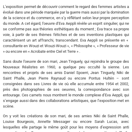
L’exposition permet de découvrir comment le regard des femmes artistes a
évolué dans une période marquée par la guerre mais aussi par la domination
de la science et du commerce, en s’y réflétant selon leur propre perception
du monde. A cet égard, l’oeuvre d’Eva Aeppli révèle un esprit singulier, qui ne
se conforme pas aux théories esthétiques du moment ; Eva trace sa propre
voie, à partir de ses thèmes fétiches et de ses inventions plastiques qui
caractérisent un art affranchi, transcendant. Eva Aeppli se présente en «
consultante en Wouzi et Wouzi-Wouzi », « Philosophe », « Professeur de vie
» ou encore en « Acrobate entre Ciel et Terre » .
Sans doute l’oeuvre de son mari, Jean Tinguely, qui rejoindra le groupe des
Nouveaux Réalistes en 1960, a quelque peu occulté la sienne. Les
rencontres et projets de ses amis Daniel Spoerri, Jean Tinguely, Niki de
Saint Phalle, Jean Pierre Raynaud ou encore Pontus Hultén – sont
consignées dans ses Livres de vie où elle accumule entre 1954 et 2002,
près des photographies de ses oeuvres, la correspondance avec son
entourage. Ces carnets nous montrent le monde complexe d’Eva Aeppli, qui
s’engage aussi dans des collaborations artistiques, que l’exposition met en
scène.
On y voit les créations de son mari, de ses amies Niki de Saint Phalle,
Louise Bourgeois, Annette Messager ou encore Sarah Lucas, avec
lesquelles elle partage le même goût pour les moyens d’expression anti