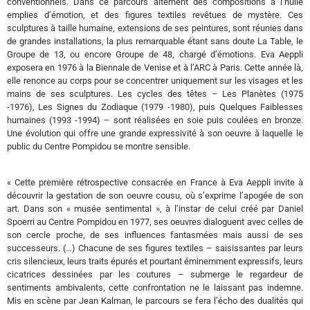
conventionnels. Dans ce parcours alternent des compositions à l’huile
emplies d’émotion, et des figures textiles revêtues de mystère. Ces
sculptures à taille humaine, extensions de ses peintures, sont réunies dans
de grandes installations, la plus remarquable étant sans doute La Table, le
Groupe de 13, ou encore Groupe de 48, chargé d’émotions. Eva Aeppli
exposera en 1976 à la Biennale de Venise et à l’ARC à Paris. Cette année là,
elle renonce au corps pour se concentrer uniquement sur les visages et les
mains de ses sculptures. Les cycles des têtes – Les Planètes (1975
-1976), Les Signes du Zodiaque (1979 -1980), puis Quelques Faiblesses
humaines (1993 -1994) – sont réalisées en soie puis coulées en bronze.
Une évolution qui offre une grande expressivité à son oeuvre à laquelle le
public du Centre Pompidou se montre sensible.
« Cette première rétrospective consacrée en France à Eva Aeppli invite à
découvrir la gestation de son oeuvre cousu, où s’exprime l’apogée de son
art. Dans son « musée sentimental », à l’instar de celui créé par Daniel
Spoerri au Centre Pompidou en 1977, ses oeuvres dialoguent avec celles de
son cercle proche, de ses influences fantasmées mais aussi de ses
successeurs. (…) Chacune de ses figures textiles – saisissantes par leurs
cris silencieux, leurs traits épurés et pourtant éminemment expressifs, leurs
cicatrices dessinées par les coutures – submerge le regardeur de
sentiments ambivalents, cette confrontation ne le laissant pas indemne.
Mis en scène par Jean Kalman, le parcours se fera l’écho des dualités qui