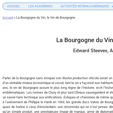
ACCUEIL
LES ACADÉMIES
ACTIVITÉS INTERACADÉMIQUES
Accueil
»
La Bourgogne du Vin, le Vin de Bourgogne
La Bourgogne du Vin
Edward Steeves, 
Parler de la Bourgogne sans évoquer son illustre production viticole serait un
d’un véritable moteur économique et social, tant le vin a façonné ses habita
ans, le vin de Bourgogne assure le plus long règne de l’Histoire, écrit l’his
emblématiques. Les moines de Cluny et plus tard Cîteaux sauvegardent et éten
un savoir-faire technique aux vinifications. Évêques et chanoines de même que
à l’avènement de Philippe le Hardi en 1363, les grands ducs Valois de Bourgog
quais de Saône à ceux d’Amsterdam, une renommée qui ne s’est jamais démen
qu’un simple produit, une prestigieuse image de marque, arme de diplomat