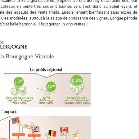
iculteur. Sols argilo-calcaires, propices au chardonnay et au pinot noir, leur
coteaux en pente très souvent tournés vers l’est, donc au soleil levant, et
igne des assauts des vents froids. Ensoleillement bienfaisant sans excès de
 Pluies modérées, surtout à la saison de croissance des vignes. Longue période
et belle harmonie. Il faut goûter, In vino veritas !