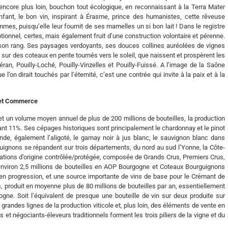
encore plus loin, bouchon tout écologique, en reconnaissant à la Terra Mater
fant, le bon vin, inspirant à Érasme, prince des humanistes, cette rêveuse
es, puisqu’elle leur fournit de ses mamelles un si bon lait ! Dans le registre
ptionnel, certes, mais également fruit d’une construction volontaire et pérenne.
 son rang. Ses paysages verdoyants, ses douces collines auréolées de vignes
sur des coteaux en pente tournés vers le soleil, que naissent et prospèrent les
an, Pouilly-Loché, Pouilly-Vinzelles et Pouilly-Fuissé. A l’image de la Saône
on dirait touchés par l’éternité, c’est une contrée qui invite à la paix et à la
 et Commerce
 un volume moyen annuel de plus de 200 millions de bouteilles, la production
ant 11%. Ses cépages historiques sont principalement le chardonnay et le pinot
nde, également l’aligoté, le gamay noir à jus blanc, le sauvignon blanc dans
guignons se répandent sur trois départements, du nord au sud l’Yonne, la Côte-
llations d’origine contrôlée/protégée, composée de Grands Crus, Premiers Crus,
environ 2,5 millions de bouteilles en AOP Bourgogne et Coteaux Bourguignons
n progression, et une source importante de vins de base pour le Crémant de
produit en moyenne plus de 80 millions de bouteilles par an, essentiellement
gne. Soit l’équivalent de presque une bouteille de vin sur deux produite sur
randes lignes de la production viticole et, plus loin, des éléments de vente en
t négociants-éleveurs traditionnels forment les trois piliers de la vigne et du