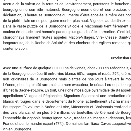
accrue de la valeur de la terre et de l’environnement, poussons le bouchon 
bourguignonne son rôle maternel. Bourgogne nourricière et son précieux en
déclaration, Ô heureuse Bourgogne qui mérite d’être appelée la mère des homm
de la piété filiale on ne peut guère monter plus haut. Vignoble au destin exce
Dans le vaste puzzle de la Bourgogne viticole le Mâconnais tient fièrement
couleur émeraude sont honorés par son plus grand poète, Lamartine. C’est ici, 
chardonnays finement fruités appelés Mâcon-Villages, Viré- Clessé, Saint-Vér
langoureuse, de la Roche de Solutré et des clochers des églises romanes que l’
contemplation.
Production
Avec une surface de quelque 30 000 ha de vignes, dont 7000 en Mâconnais, et
de la Bourgogne se répartit entre vins blancs 60%, rouges et rosés 29%, crém
noir, originaires de la Bourgogne mais plantés de nos jours à travers le mo
l’Yonne, et enfin, plutôt rare mais au nom évocateur, le césar. Les ceps bour
d’Or et la Saône-et-Loire. En tout, une riche mosaïque pyramidale de 84 appe
appellations Villages et Régionales. Signalons également une production d’
blancs et rouges dans le département du Rhône, actuellement 312 ha mais e
Bourgogne. En volume la Saône-et-Loire, Mâconnais et Chalonnais confondus, 
des vins blancs, et en plus 9,5 millions de bouteilles de Crémant de Bourgo
l’ensemble du vignoble bourguignon. Voici, tracées en images ci-dessous, les g
France et sur le marché export (47%). Domaines familiaux, Caves coopératives e
vin en Bourgogne.