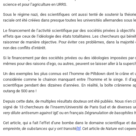
science et pour l’agriculture en URRS.
Sous le régime nazi, des scientifiques ont aussi tenté de soutenir la théorie
raciale ont été créées dans presque toutes les universités allemandes sous le
Le financement de l’activité scientifique par des sociétés privées à objectif
effets que ceux de l’idéologie des états totalitaires. Les chercheurs qui bénéf
raisonner de manière objective. Pour éviter ces problèmes, dans la majorité d
non des conflits d’intérêt.
Si le financement par des sociétés privées ou des idéologies imposées par de
mêmes pour des raisons d’ego, ou autres, peuvent se laisser aller à la superch
Un des exemples les plus connus est l’homme de Piltdown dont le crâne et un
considérée comme le chainon manquant entre l’homme et le singe. Il d’agi
scientifique pendant des dizaines d’années. En réalité, la boîte crânienne
outang de 500 ans !
Depuis cette date, de multiples résultats douteux ont été publiés. Nous n’en c
signé de 13 chercheurs de l’Inserm/Université de Paris Sud et de diverses uni
very dilute antiserum against IgE
ou en français
Dégranulation de basophiles h
Cet article, qui a fait l’effet d’une bombe dans le domaine scientifique et da
empreinte, de substances qui y ont transité
[3]
. Cet article de
Nature
est cepend