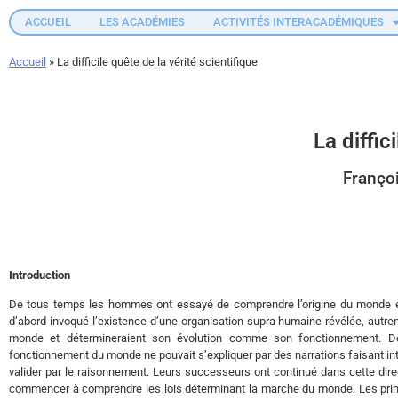
ACCUEIL
LES ACADÉMIES
ACTIVITÉS INTERACADÉMIQUES
Accueil
»
La difficile quête de la vérité scientifique
La diffic
Franço
Introduction
De tous temps les hommes ont essayé de comprendre l’origine du monde et
d’abord invoqué l’existence d’une organisation supra humaine révélée, autremen
monde et détermineraient son évolution comme son fonctionnement. D
fonctionnement du monde ne pouvait s’expliquer par des narrations faisant in
valider par le raisonnement. Leurs successeurs ont continué dans cette dir
commencer à comprendre les lois déterminant la marche du monde. Les prin