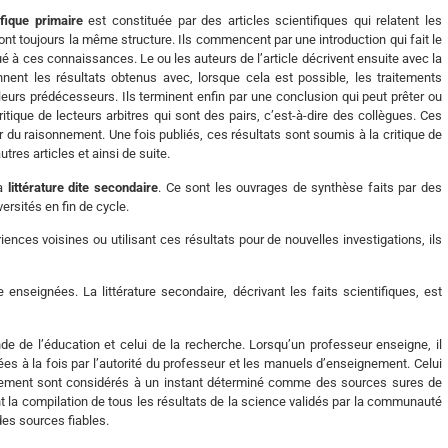
ifique primaire
est constituée par des articles scientifiques qui relatent les
ont toujours la même structure. Ils commencent par une introduction qui fait le
 à ces connaissances. Le ou les auteurs de l’article décrivent ensuite avec la
onnent les résultats obtenus avec, lorsque cela est possible, les traitements
leurs prédécesseurs. Ils terminent enfin par une conclusion qui peut prêter ou
tique de lecteurs arbitres qui sont des pairs, c’est-à-dire des collègues. Ces
ur du raisonnement. Une fois publiés, ces résultats sont soumis à la critique de
tres articles et ainsi de suite.
la
littérature dite secondaire
. Ce sont les ouvrages de synthèse faits par des
ersités en fin de cycle.
iences voisines ou utilisant ces résultats pour de nouvelles investigations, ils
enseignées. La littérature secondaire, décrivant les faits scientifiques, est
 de l’éducation et celui de la recherche. Lorsqu’un professeur enseigne, il
es à la fois par l’autorité du professeur et les manuels d’enseignement. Celui
eignement sont considérés à un instant déterminé comme des sources sures de
 la compilation de tous les résultats de la science validés par la communauté
des sources fiables.