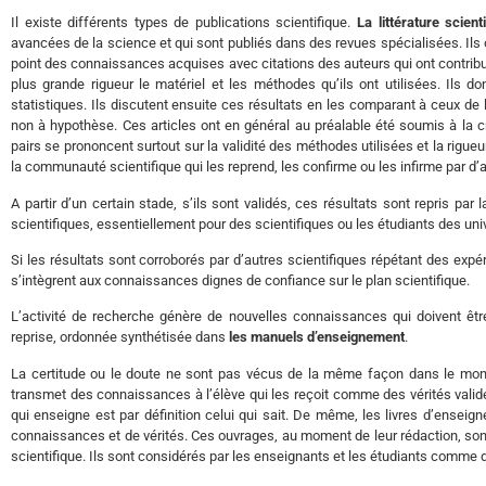
Il existe différents types de publications scientifique.
La littérature scient
avancées de la science et qui sont publiés dans des revues spécialisées. Ils 
point des connaissances acquises avec citations des auteurs qui ont contribué
plus grande rigueur le matériel et les méthodes qu’ils ont utilisées. Ils d
statistiques. Ils discutent ensuite ces résultats en les comparant à ceux de 
non à hypothèse. Ces articles ont en général au préalable été soumis à la cri
pairs se prononcent surtout sur la validité des méthodes utilisées et la rigue
la communauté scientifique qui les reprend, les confirme ou les infirme par d’au
A partir d’un certain stade, s’ils sont validés, ces résultats sont repris par 
scientifiques, essentiellement pour des scientifiques ou les étudiants des univ
Si les résultats sont corroborés par d’autres scientifiques répétant des expér
s’intègrent aux connaissances dignes de confiance sur le plan scientifique.
L’activité de recherche génère de nouvelles connaissances qui doivent être 
reprise, ordonnée synthétisée dans
les manuels d’enseignement
.
La certitude ou le doute ne sont pas vécus de la même façon dans le monde
transmet des connaissances à l’élève qui les reçoit comme des vérités validé
qui enseigne est par définition celui qui sait. De même, les livres d’ens
connaissances et de vérités. Ces ouvrages, au moment de leur rédaction, sont
scientifique. Ils sont considérés par les enseignants et les étudiants comme 