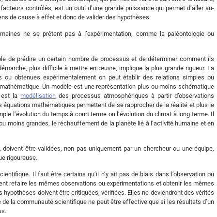
u facteurs contrôlés, est un outil d’une grande puissance qui permet d’aller au-
iens de cause à effet et donc de valider des hypothèses.
domaines ne se prêtent pas à l’expérimentation, comme la paléontologie ou
le de prédire un certain nombre de processus et de déterminer comment ils
marche, plus difficile à mettre en œuvre, implique la plus grande rigueur. La
s ou obtenues expérimentalement on peut établir des relations simples ou
nt mathématique. Un modèle est une représentation plus ou moins schématique
 est la
modélisation
des processus atmosphériques à partir d’observations
 équations mathématiques permettent de se rapprocher de la réalité et plus le
le l’évolution du temps à court terme ou l’évolution du climat à long terme. Il
ou moins grandes, le réchauffement de la planète lié à l’activité humaine et en
 doivent être validées, non pas uniquement par un chercheur ou une équipe,
ue rigoureuse.
tifique. Il faut être certains qu’il n’y ait pas de biais dans l’observation ou
issent refaire les mêmes observations ou expérimentations et obtenir les mêmes
 hypothèses doivent être critiquées, vérifiées. Elles ne deviendront des vérités
ue de la communauté scientifique ne peut être effective que si les résultats d’un
us.