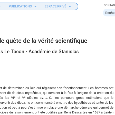
CONTAC
PUBLICATIONS
ESPACE PRIVÉ
ile quête de la vérité scientifique
is Le Tacon - Académie de Stanislas
 de déterminer les lois qui régissent son fonctionnement. Les hommes ont
t dit de dieux mystérieux, qui seraient à la fois à l’origine de la création du
e
e
ès les VI
et V
siècles av. J.-C., les penseurs grecs estimaient que le
tervenir des dieux. Ils ont commencé à émettre des hypothèses et tenter de les
ection et peu à peu s’est mise en place une démarche générale qui permet de
cipes du raisonnement ont été codifiés par René Descartes en 1637 à Leiden