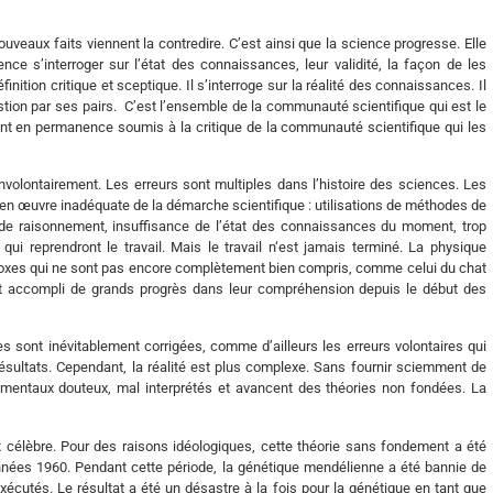
uveaux faits viennent la contredire. C’est ainsi que la science progresse. Elle
e s’interroger sur l’état des connaissances, leur validité, la façon de les
nition critique et sceptique. Il s’interroge sur la réalité des connaissances. Il
stion par ses pairs. C’est l’ensemble de la communauté scientifique qui est le
ont en permanence soumis à la critique de la communauté scientifique qui les
olontairement. Les erreurs sont multiples dans l’histoire des sciences. Les
e en œuvre inadéquate de la démarche scientifique : utilisations de méthodes de
 de raisonnement, insuffisance de l’état des connaissances du moment, trop
ui reprendront le travail. Mais le travail n‘est jamais terminé. La physique
doxes qui ne sont pas encore complètement bien compris, comme celui du chat
ait accompli de grands progrès dans leur compréhension depuis le début des
es sont inévitablement corrigées, comme d’ailleurs les erreurs volontaires qui
ésultats. Cependant, la réalité est plus complexe. Sans fournir sciemment de
imentaux douteux, mal interprétés et avancent des théories non fondées. La
st célèbre. Pour des raisons idéologiques, cette théorie sans fondement a été
années 1960. Pendant cette période, la génétique mendélienne a été bannie de
xécutés. Le résultat a été un désastre à la fois pour la génétique en tant que