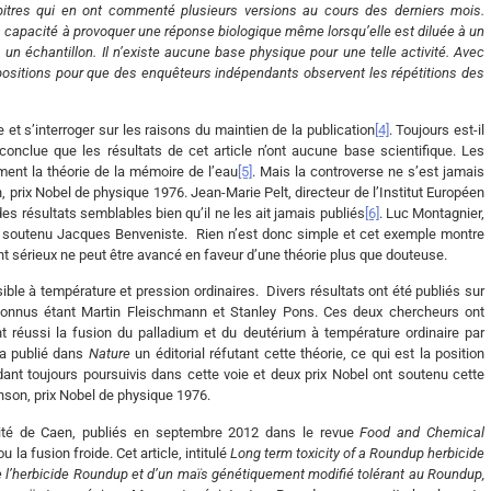
rbitres qui en ont commenté plusieurs versions au cours des derniers mois.
 capacité à provoquer une réponse biologique même lorsqu’elle est diluée à un
 un échantillon. Il n’existe aucune base physique pour une telle activité. Avec
positions pour que des enquêteurs indépendants observent les répétitions des
le et s’interroger sur les raisons du maintien de la publication
[4]
. Toujours est-il
conclue que les résultats de cet article n’ont aucune base scientifique. Les
ent la théorie de la mémoire de l’eau
[5]
. Mais la controverse ne s’est jamais
 prix Nobel de physique 1976. Jean-Marie Pelt, directeur de l’Institut Européen
es résultats semblables bien qu’il ne les ait jamais publiés
[6]
. Luc Montagnier,
t soutenu Jacques Benveniste. Rien n’est donc simple et cet exemple montre
 sérieux ne peut être avancé en faveur d’une théorie plus que douteuse.
ble à température et pression ordinaires. Divers résultats ont été publiés sur
connus étant Martin Fleischmann et Stanley Pons. Ces deux chercheurs ont
t réussi la fusion du palladium et du deutérium à température ordinaire par
 a publié dans
Nature
un éditorial réfutant cette théorie, ce qui est la position
ant toujours poursuivis dans cette voie et deux prix Nobel ont soutenu cette
hson, prix Nobel de physique 1976.
ersité de Caen, publiés en septembre 2012 dans le revue
Food and Chemical
la fusion froide. Cet article, intitulé
Long term toxicity of a Roundup herbicide
e l’herbicide Roundup et d’un maïs génétiquement modifié tolérant au Roundup,