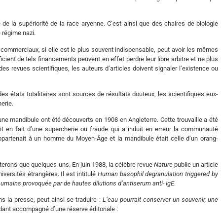
 de la supériorité de la race aryenne. C’est ainsi que des chaires de biologie
 régime nazi.
s commerciaux, si elle est le plus souvent indispensable, peut avoir les mêmes
icient de tels financements peuvent en effet perdre leur libre arbitre et ne plus
es revues scientifiques, les auteurs d’articles doivent signaler l’existence ou
s états totalitaires sont sources de résultats douteux, les scientifiques eux-
erie.
e mandibule ont été découverts en 1908 en Angleterre. Cette trouvaille a été
t en fait d’une supercherie ou fraude qui a induit en erreur la communauté
 appartenait à un homme du Moyen-Âge et la mandibule était celle d’un orang-
iterons que quelques-uns. En juin 1988, la célèbre revue
Nature
publie un article
versités étrangères. Il est intitulé
Human basophil degranulation triggered by
umains provoquée par de hautes dilutions d’antiserum anti- IgE
.
ns la presse, peut ainsi se traduire :
L’eau pourrait conserver un souvenir, une
ant accompagné d’une réserve éditoriale :