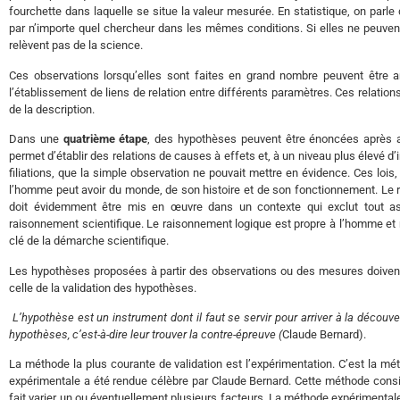
fourchette dans laquelle se situe la valeur mesurée. En statistique, on parle 
par n’importe quel chercheur dans les mêmes conditions. Si elles ne peuvent
relèvent pas de la science.
Ces observations lorsqu’elles sont faites en grand nombre peuvent être 
l’établissement de liens de relation entre différents paramètres. Ces relation
de la description.
Dans une
quatrième étape
, des hypothèses peuvent être énoncées après a
permet d’établir des relations de causes à effets et, à un niveau plus élevé d’
filiations, que la simple observation ne pouvait mettre en évidence. Ces loi
l’homme peut avoir du monde, de son histoire et de son fonctionnement. Le 
doit évidemment être mis en œuvre dans un contexte qui exclut tout aspe
raisonnement scientifique. Le raisonnement logique est propre à l’homme et 
clé de la démarche scientifique.
Les hypothèses proposées à partir des observations ou des mesures doivent
celle de la validation des hypothèses.
L’hypothèse est un instrument dont il faut se servir pour arriver à la découver
hypothèses, c’est-à-dire leur trouver la contre-épreuve (
Claude Bernard).
La méthode la plus courante de validation est l’expérimentation. C’est la mét
expérimentale a été rendue célèbre par Claude Bernard. Cette méthode consi
fait varier un ou éventuellement plusieurs facteurs. La méthode expérimentale,