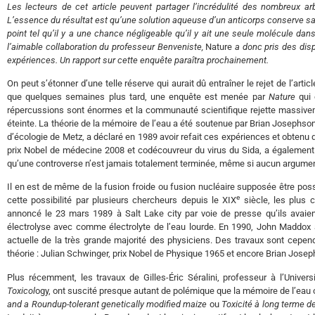
Les lecteurs de cet article peuvent partager l’incrédulité des nombreux a
L’essence du résultat est qu’une solution aqueuse d’un anticorps conserve sa
point tel qu’il y a une chance négligeable qu’il y ait une seule molécule dans
l’aimable collaboration du professeur Benveniste,
Nature
a donc pris des dis
expériences. Un rapport sur cette enquête paraîtra prochainement.
On peut s’étonner d’une telle réserve qui aurait dû entraîner le rejet de l’artic
que quelques semaines plus tard, une enquête est menée par
Nature
qui 
répercussions sont énormes et la communauté scientifique rejette massivem
éteinte. La théorie de la mémoire de l’eau a été soutenue par Brian Josephson,
d’écologie de Metz, a déclaré en 1989 avoir refait ces expériences et obtenu d
prix Nobel de médecine 2008 et codécouvreur du virus du Sida, a égalemen
qu’une controverse n’est jamais totalement terminée, même si aucun argument
Il en est de même de la fusion froide ou fusion nucléaire supposée être possi
e
cette possibilité par plusieurs chercheurs depuis le XIX
siècle, les plus 
annoncé le 23 mars 1989 à Salt Lake city par voie de presse qu’ils avaien
électrolyse avec comme électrolyte de l’eau lourde. En 1990, John Maddox
actuelle de la très grande majorité des physiciens. Des travaux sont cepend
théorie : Julian Schwinger, prix Nobel de Physique 1965 et encore Brian Josep
Plus récemment, les travaux de Gilles-Éric Séralini, professeur à l’Univ
Toxicol
ogy, ont suscité presque autant de polémique que la mémoire de l’eau ou 
and a Roundup-tolerant genetically modified maize
ou
Toxicité à long terme d