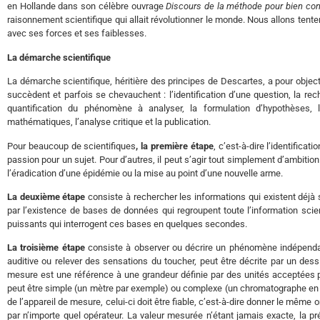
en Hollande dans son célèbre ouvrage
Discours de la méthode pour bien cond
raisonnement scientifique qui allait révolutionner le monde. Nous allons tente
avec ses forces et ses faiblesses.
La démarche scientifique
La démarche scientifique, héritière des principes de Descartes, a pour object
succèdent et parfois se chevauchent : l’identification d’une question, la rech
quantification du phénomène à analyser, la formulation d’hypothèses, 
mathématiques, l’analyse critique et la publication.
Pour beaucoup de scientifiques
, la première étape
, c’est-à-dire l’identifica
passion pour un sujet. Pour d’autres, il peut s’agir tout simplement d’ambitio
l’éradication d’une épidémie ou la mise au point d’une nouvelle arme.
La deuxième étape
consiste à rechercher les informations qui existent déjà sur
par l’existence de bases de données qui regroupent toute l’information scie
puissants qui interrogent ces bases en quelques secondes.
La troisième étape
consiste à observer ou décrire un phénomène indépendamm
auditive ou relever des sensations du toucher, peut être décrite par un dess
mesure est une référence à une grandeur définie par des unités acceptées p
peut être simple (un mètre par exemple) ou complexe (un chromatographe en 
de l’appareil de mesure, celui-ci doit être fiable, c’est-à-dire donner le m
par n’importe quel opérateur. La valeur mesurée n’étant jamais exacte, la pr