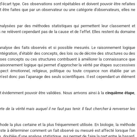
d’écart type. Ces observations sont répétables et doivent pouvoir être refaites
 être faites que par un observateur ou une catégorie d’observateurs, elles ne
analysées par des méthodes statistiques qui permettent leur classement et
s ne relèvent cependant pas de la cause et de l’effet. Elles restent du domaine
nalyse des faits observés et si possible mesurés. Le raisonnement logique
intégration, d’établir des concepts, des lois ou de décrire des structures ou des
s, ses concepts ou ces structures contribuent à améliorer la connaissance que
raisonnement logique qui permet d’approcher la vérité par étapes successives
ct émotionnel, religieux, politique ou toute croyance non établie par un
n’est donc pas l’apanage des seuls scientifiques. Il est cependant un élément
 évidemment pouvoir être validées. Nous arrivons ainsi à la
cinquième étape
,
te de la vérité mais auquel il ne faut pas tenir. Il faut chercher à renverser les
hode la plus certaine et la plus fréquemment utilisée. En biologie, la méthode
ste à déterminer comment un fait observé ou mesuré est affecté lorsque l’on
 doublée d’une analyse statistique, qui permet de faire la part entre le hasard,