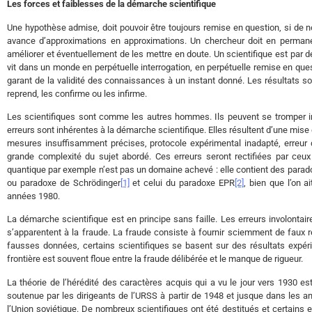
Les forces et faiblesses de la démarche scientifique
Une hypothèse admise, doit pouvoir être toujours remise en question, si de no
avance d’approximations en approximations. Un chercheur doit en permanenc
améliorer et éventuellement de les mettre en doute. Un scientifique est par défi
vit dans un monde en perpétuelle interrogation, en perpétuelle remise en que
garant de la validité des connaissances à un instant donné. Les résultats s
reprend, les confirme ou les infirme.
Les scientifiques sont comme les autres hommes. Ils peuvent se tromper inv
erreurs sont inhérentes à la démarche scientifique. Elles résultent d’une mis
mesures insuffisamment précises, protocole expérimental inadapté, erreur
grande complexité du sujet abordé. Ces erreurs seront rectifiées par ceux q
quantique par exemple n’est pas un domaine achevé : elle contient des para
ou paradoxe de Schrödinger
[1]
et celui du paradoxe EPR
[2]
, bien que l’on 
années 1980.
La démarche scientifique est en principe sans faille. Les erreurs involontair
s’apparentent à la fraude. La fraude consiste à fournir sciemment de faux r
fausses données, certains scientifiques se basent sur des résultats expér
frontière est souvent floue entre la fraude délibérée et le manque de rigueur.
La théorie de l’hérédité des caractères acquis qui a vu le jour vers 1930 e
soutenue par les dirigeants de l’URSS à partir de 1948 et jusque dans les 
l’Union soviétique. De nombreux scientifiques ont été destitués et certains e