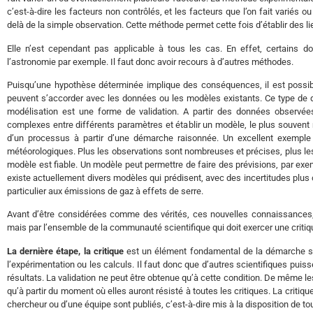
c’est-à-dire les facteurs non contrôlés, et les facteurs que l’on fait variés o
delà de la simple observation. Cette méthode permet cette fois d’établir des l
Elle n’est cependant pas applicable à tous les cas. En effet, certains 
l’astronomie par exemple. Il faut donc avoir recours à d’autres méthodes.
Puisqu’une hypothèse déterminée implique des conséquences, il est possib
peuvent s’accorder avec les données ou les modèles existants. Ce type de dé
modélisation est une forme de validation. A partir des données observée
complexes entre différents paramètres et établir un modèle, le plus souve
d’un processus à partir d’une démarche raisonnée. Un excellent exemple
météorologiques. Plus les observations sont nombreuses et précises, plus les
modèle est fiable. Un modèle peut permettre de faire des prévisions, par exemp
existe actuellement divers modèles qui prédisent, avec des incertitudes plus 
particulier aux émissions de gaz à effets de serre.
Avant d’être considérées comme des vérités, ces nouvelles connaissances,
mais par l’ensemble de la communauté scientifique qui doit exercer une critiq
La dernière étape, la critique
est un élément fondamental de la démarche scien
l’expérimentation ou les calculs. Il faut donc que d’autres scientifiques pu
résultats. La validation ne peut être obtenue qu’à cette condition. De même les
qu’à partir du moment où elles auront résisté à toutes les critiques. La critiq
chercheur ou d’une équipe sont publiés, c’est-à-dire mis à la disposition de to