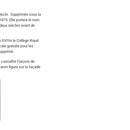
siècle. Supprimée sous la
 1875. Elle portera le nom
 deux siècles avant de
u XVIIIe le Collège Royal
ale gratuite pour les
supprimé.
 connaître l’oeuvre de
ron figure sur la façade