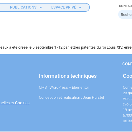
CONTAC
PUBLICATIONS
ESPACE PRIVÉ
deaux a été créée le 5 septembre 1712 par lettres patentes du roi Louis XIV, enr
CON
Informations techniques
Coo
CMS : WordPress + Elementor
Conf
23 qu
Conception et réalisation : Jean Hurstel
Adres
elles et Cookies
c/o J
19 av
6700
06 33